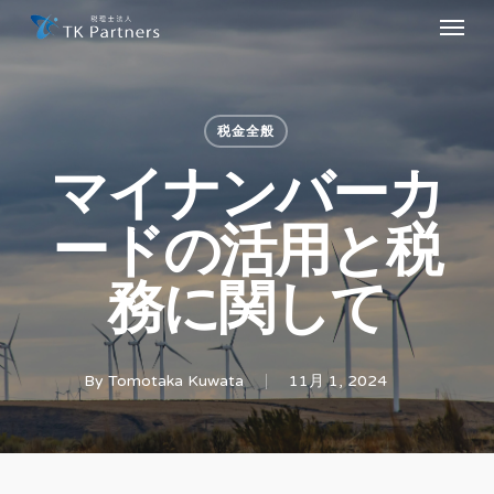
Menu
Skip
to
main
content
税金全般
マイナンバーカ
ードの活用と税
務に関して
By
Tomotaka Kuwata
11月 1, 2024