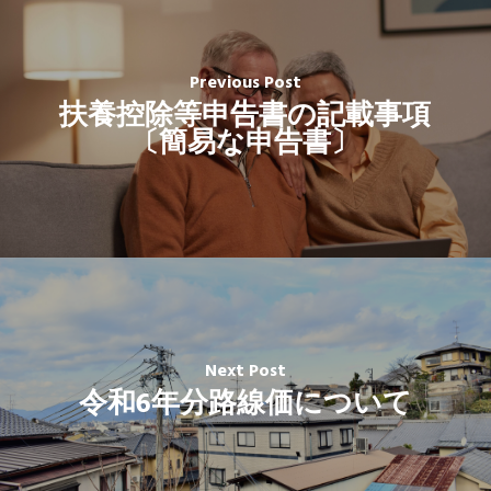
Previous Post
扶養控除等申告書の記載事項
〔簡易な申告書〕
Next Post
令和6年分路線価について