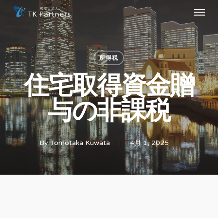
Menu
Skip
to
main
content
所得税
住宅取得資金贈
与の非課税
By
Tomotaka Kuwata
4月 1, 2025