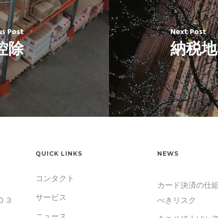
us Post
Next Post
控除
納税地
QUICK LINKS
NEWS
コンタクト
カード決済の仕組
サービス
０３
べきリスク
ニュース