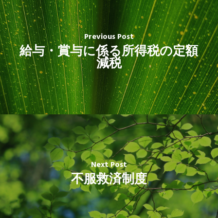
Previous Post
給与・賞与に係る所得税の定額
減税
Next Post
不服救済制度