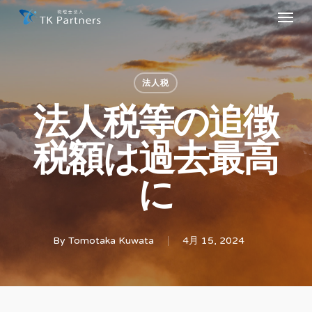
Menu
Skip
to
main
content
法人税
法人税等の追徴
税額は過去最高
に
By
Tomotaka Kuwata
4月 15, 2024