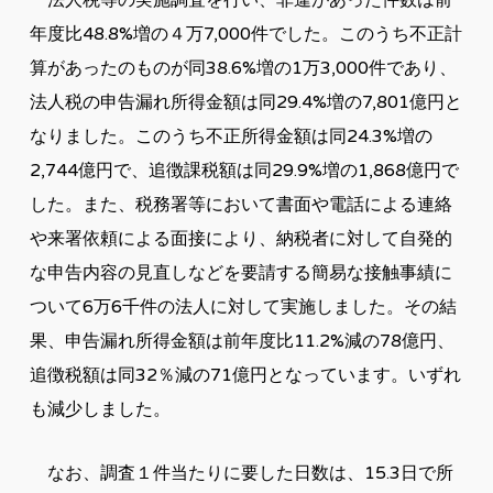
法人税等の実施調査を行い、非違があった件数は前
年度比48.8%増の４万7,000件でした。このうち不正計
算があったのものが同38.6%増の1万3,000件であり、
法人税の申告漏れ所得金額は同29.4%増の7,801億円と
なりました。このうち不正所得金額は同24.3%増の
2,744億円で、追徴課税額は同29.9%増の1,868億円で
した。また、税務署等において書面や電話による連絡
や来署依頼による面接により、納税者に対して自発的
な申告内容の見直しなどを要請する簡易な接触事績に
ついて6万6千件の法人に対して実施しました。その結
果、申告漏れ所得金額は前年度比11.2%減の78億円、
追徴税額は同32％減の71億円となっています。いずれ
も減少しました。
なお、調査１件当たりに要した日数は、15.3日で所