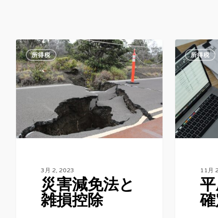
所得税
所得税
3月 2, 2023
11月 2
災害減免法と
平
雑損控除
確