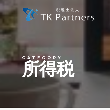
Skip
to
main
content
CATEGORY
所得税