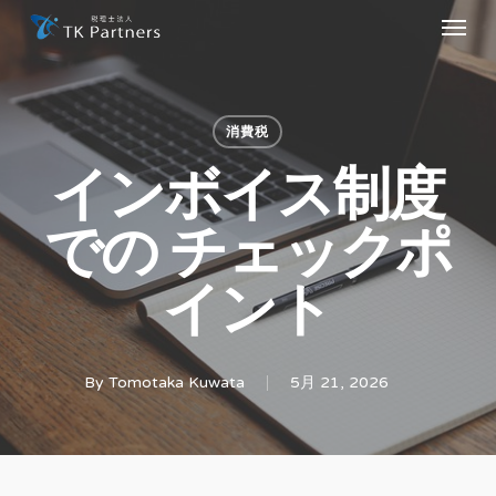
Menu
Skip
to
main
content
消費税
インボイス制度
での チェックポ
イント
By
Tomotaka Kuwata
5月 21, 2026