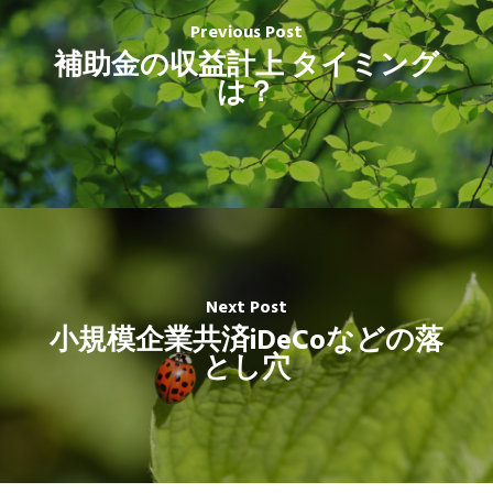
Previous Post
補助金の収益計上 タイミング
は？
Next Post
小規模企業共済iDeCoなどの落
とし穴