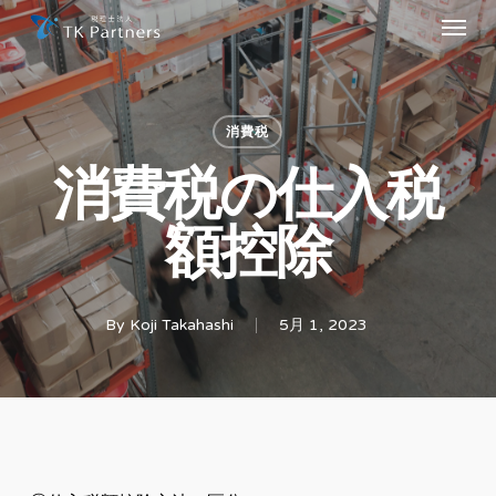
Menu
Skip
to
main
content
消費税
消費税の仕入税
額控除
By
Koji Takahashi
5月 1, 2023