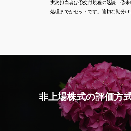
実務担当者は①交付規程の熟読、②未
処理までがセットです。適切な期分け
非上場株式の評価方