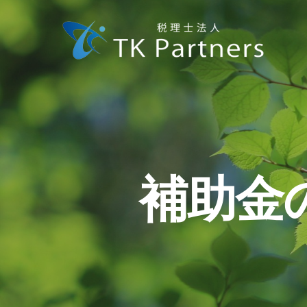
Skip
to
main
content
補助金