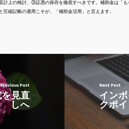
収計上の検討、③証憑の保存を徹底すべきです。補助金は「も
と圧縮記帳の適用こそが、「補助金活用」と言えます。
Previous Post
Next Post
式を見直
インボ
しへ
クポイ