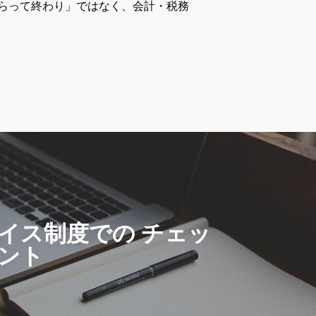
らって終わり」ではなく、会計・税務
イス制度での チェッ
ント