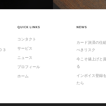
QUICK LINKS
NEWS
コンタクト
カード決済の仕組
サービス
０３
べきリスク
ニュース
今こそ値上げと
る
プロフィール
インボイス登録
ホーム
たら